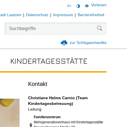
Vorlesen
A+
tadt Laatzen
Datenschutz
Impressum
Barrierefreiheit
Formularschal
zur Schlagwortwolke
KINDERTAGESSTÄTTE
Kontakt
Christiane Helms Carnio (Team
Kindertagesbetreuung)
Leitung
Link zur Google-Maps Navigation
Familienzentrum
Mehrgenerationenhaus mit Kindertagesstätte