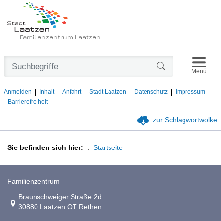
Familienzentrum Laatzen
Navigat
Formularschaltfl
Menü
Anmelden
Inhalt
Anfahrt
Stadt Laatzen
Datenschutz
Impressum
Barrierefreiheit
zur Schlagwortwolke
Sie befinden sich hier:
Startseite
Familienzentrum
Link zur Google-Maps Navigation
Braunschweiger Straße 2d
30880 Laatzen OT Rethen